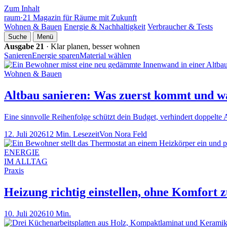
Zum Inhalt
raum
·
21
Magazin für Räume mit Zukunft
Wohnen & Bauen
Energie & Nachhaltigkeit
Verbraucher & Tests
Suche
Menü
Ausgabe 21
· Klar planen, besser wohnen
Sanieren
Energie sparen
Material wählen
Wohnen & Bauen
Altbau sanieren: Was zuerst kommt und 
Eine sinnvolle Reihenfolge schützt dein Budget, verhindert doppelte
12. Juli 2026
12 Min. Lesezeit
Von Nora Feld
ENERGIE
IM ALLTAG
Praxis
Heizung richtig einstellen, ohne Komfort z
10. Juli 2026
10 Min.