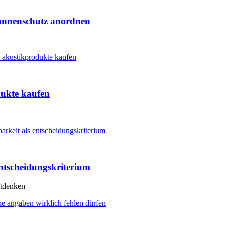
Sonnenschutz anordnen
dukte kaufen
ntscheidungskriterium
itdenken