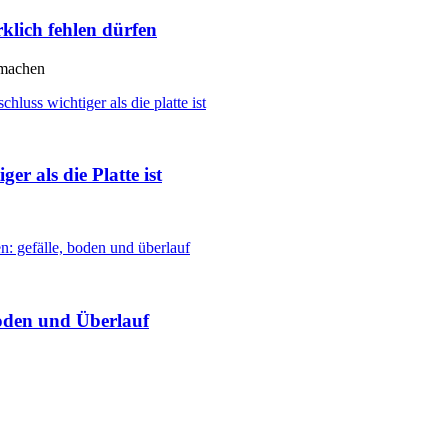
klich fehlen dürfen
 machen
r als die Platte ist
oden und Überlauf