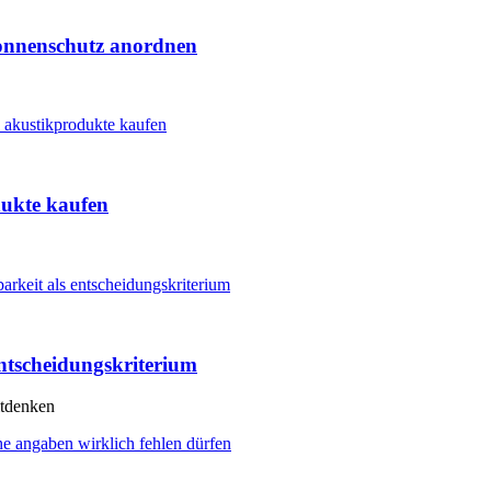
Sonnenschutz anordnen
dukte kaufen
ntscheidungskriterium
itdenken