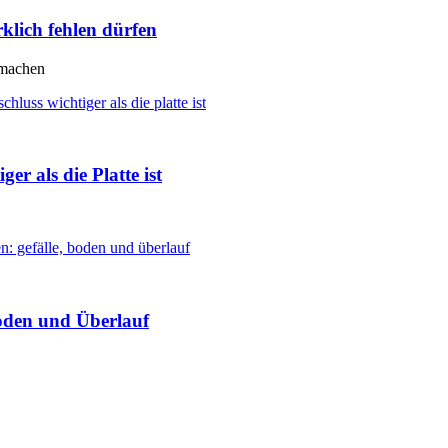
klich fehlen dürfen
 machen
r als die Platte ist
oden und Überlauf