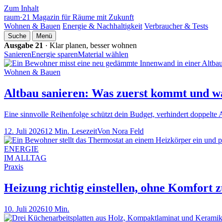
Zum Inhalt
raum
·
21
Magazin für Räume mit Zukunft
Wohnen & Bauen
Energie & Nachhaltigkeit
Verbraucher & Tests
Suche
Menü
Ausgabe 21
· Klar planen, besser wohnen
Sanieren
Energie sparen
Material wählen
Wohnen & Bauen
Altbau sanieren: Was zuerst kommt und 
Eine sinnvolle Reihenfolge schützt dein Budget, verhindert doppelte
12. Juli 2026
12 Min. Lesezeit
Von Nora Feld
ENERGIE
IM ALLTAG
Praxis
Heizung richtig einstellen, ohne Komfort z
10. Juli 2026
10 Min.