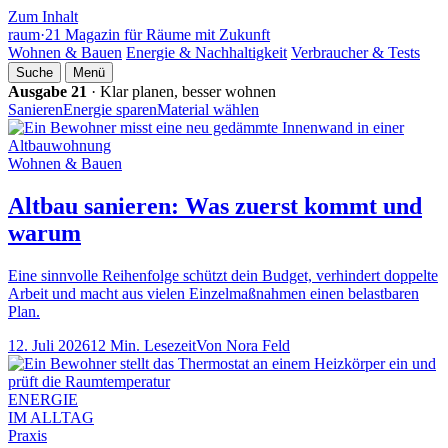
Zum Inhalt
raum
·
21
Magazin für Räume mit Zukunft
Wohnen & Bauen
Energie & Nachhaltigkeit
Verbraucher & Tests
Suche
Menü
Ausgabe 21
· Klar planen, besser wohnen
Sanieren
Energie sparen
Material wählen
Wohnen & Bauen
Altbau sanieren: Was zuerst kommt und
warum
Eine sinnvolle Reihenfolge schützt dein Budget, verhindert doppelte
Arbeit und macht aus vielen Einzelmaßnahmen einen belastbaren
Plan.
12. Juli 2026
12 Min. Lesezeit
Von Nora Feld
ENERGIE
IM ALLTAG
Praxis