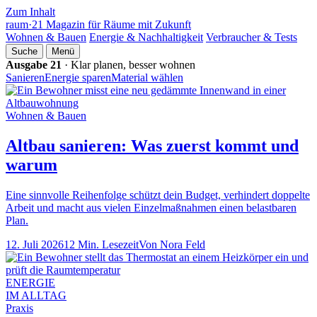
Zum Inhalt
raum
·
21
Magazin für Räume mit Zukunft
Wohnen & Bauen
Energie & Nachhaltigkeit
Verbraucher & Tests
Suche
Menü
Ausgabe 21
· Klar planen, besser wohnen
Sanieren
Energie sparen
Material wählen
Wohnen & Bauen
Altbau sanieren: Was zuerst kommt und
warum
Eine sinnvolle Reihenfolge schützt dein Budget, verhindert doppelte
Arbeit und macht aus vielen Einzelmaßnahmen einen belastbaren
Plan.
12. Juli 2026
12 Min. Lesezeit
Von Nora Feld
ENERGIE
IM ALLTAG
Praxis